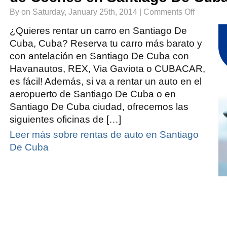
on
By on Saturday, January 25th, 2014 |
Comments Off
Renta
de
Autos
¿Quieres rentar un carro en Santiago De
en
Santiago
Cuba, Cuba? Reserva tu carro más barato y
De
Cuba
con antelación en Santiago De Cuba con
|
Alquiler
de
Havanautos, REX, Via Gaviota o CUBACAR,
Coches
en
es fácil! Además, si va a rentar un auto en el
Santiago
De
aeropuerto de Santiago De Cuba o en
Cuba
Santiago De Cuba ciudad, ofrecemos las
siguientes oficinas de […]
Leer más sobre rentas de auto en Santiago
De Cuba