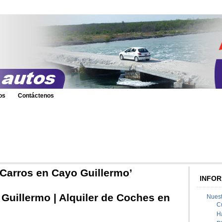
os
Contáctenos
Carros en Cayo Guillermo’
INFOR
Guillermo | Alquiler de Coches en
Nuest
C
H
on