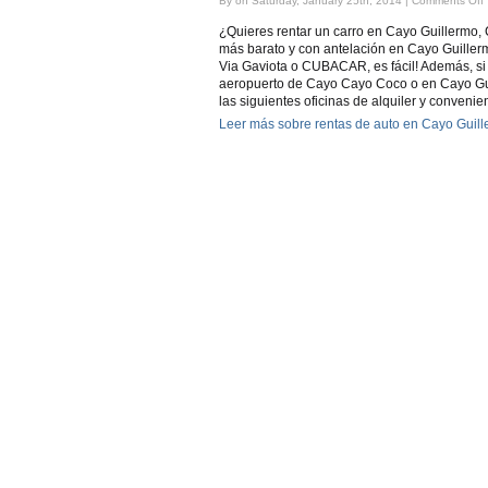
By on Saturday, January 25th, 2014 |
Comments Off
¿Quieres rentar un carro en Cayo Guillermo,
más barato y con antelación en Cayo Guille
Via Gaviota o CUBACAR, es fácil! Además, si 
G
aeropuerto de Cayo Cayo Coco o en Cayo Gui
|
A
las siguientes oficinas de alquiler y convenie
Leer más sobre rentas de auto en Cayo Guil
G