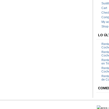
Susti
Cart
Chec
Comp
My ac
Shop
LO ÚL
Renta
Coch
Renta
Coch
Renta
en Tr
Renta
Coche
Renta
de C
COME