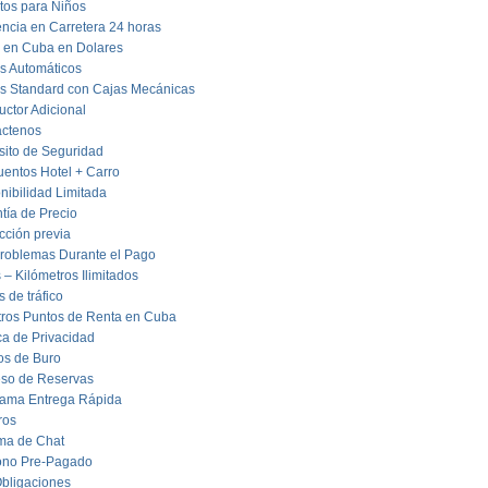
tos para Niños
encia en Carretera 24 horas
 en Cuba en Dolares
s Automáticos
s Standard con Cajas Mecánicas
ctor Adicional
áctenos
ito de Seguridad
entos Hotel + Carro
nibilidad Limitada
tía de Precio
cción previa
roblemas Durante el Pago
s – Kilómetros Ilimitados
s de tráfico
ros Puntos de Renta en Cuba
ica de Privacidad
os de Buro
so de Reservas
rama Entrega Rápida
ros
ma de Chat
ono Pre-Pagado
bligaciones