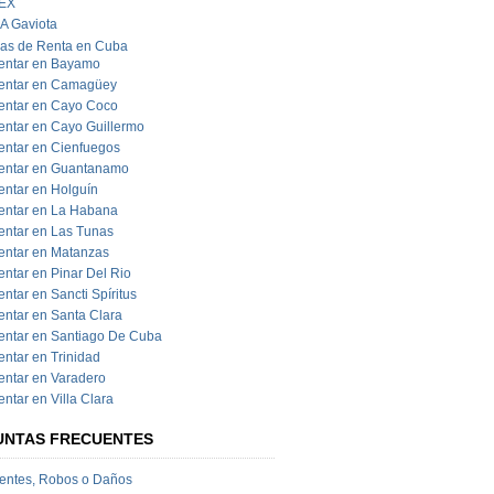
EX
IA Gaviota
nas de Renta en Cuba
entar en Bayamo
entar en Camagüey
entar en Cayo Coco
entar en Cayo Guillermo
entar en Cienfuegos
entar en Guantanamo
entar en Holguín
entar en La Habana
entar en Las Tunas
entar en Matanzas
entar en Pinar Del Rio
ntar en Sancti Spíritus
entar en Santa Clara
entar en Santiago De Cuba
entar en Trinidad
entar en Varadero
ntar en Villa Clara
UNTAS FRECUENTES
entes, Robos o Daños