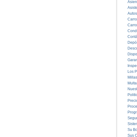
Asien
Asist
Autos
Carro
Carro
Condu
Cont
Depós
Descu
Dispo
Garan
Inspe
Los P
Milla
Multa
Nuest
Polit
Preci
Proce
Prog
Segu
Siste
Su B
Sus O