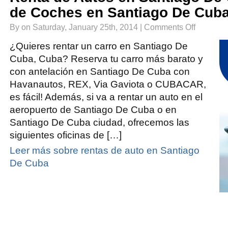
de Coches en Santiago De Cub
on
By on Saturday, January 25th, 2014 |
Comments Off
Renta
de
Autos
¿Quieres rentar un carro en Santiago De
en
Santiago
Cuba, Cuba? Reserva tu carro más barato y
De
Cuba
con antelación en Santiago De Cuba con
|
Alquiler
de
Havanautos, REX, Via Gaviota o CUBACAR,
Coches
en
es fácil! Además, si va a rentar un auto en el
Santiago
De
aeropuerto de Santiago De Cuba o en
Cuba
Santiago De Cuba ciudad, ofrecemos las
siguientes oficinas de […]
Leer más sobre rentas de auto en Santiago
De Cuba