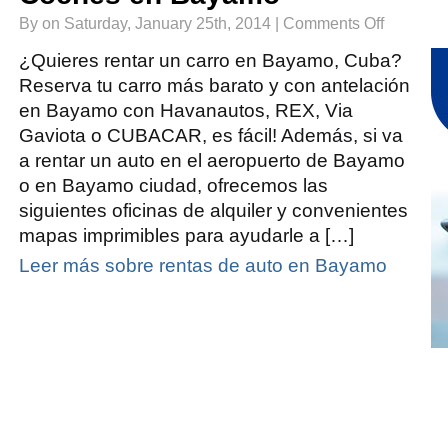
on
By on Saturday, January 25th, 2014 |
Comments Off
Renta
de
Autos
¿Quieres rentar un carro en Bayamo, Cuba?
en
Bayamo
Reserva tu carro más barato y con antelación
|
Alquiler
en Bayamo con Havanautos, REX, Via
de
Coches
en
Gaviota o CUBACAR, es fácil! Además, si va
Bayamo
a rentar un auto en el aeropuerto de Bayamo
o en Bayamo ciudad, ofrecemos las
siguientes oficinas de alquiler y convenientes
mapas imprimibles para ayudarle a […]
Leer más sobre rentas de auto en Bayamo