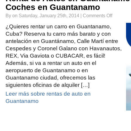
Coches en Guantanamo
on
By on Saturday, January 25th, 2014 |
Comments Off
Renta
de
Autos
¿Quieres rentar un carro en Guantanamo,
en
Guantanamo
Cuba? Reserva tu carro más barato y con
|
Alquiler
antelación en Guantánamo, Calle Martí entre
de
Coches
en
Cespedes y Coronel Galano con Havanautos,
Guantanamo
REX, Via Gaviota o CUBACAR, es fácil!
Además, si va a rentar un auto en el
aeropuerto de Guantanamo o en
Guantanamo ciudad, ofrecemos las
siguientes oficinas de alquiler […]
Leer más sobre rentas de auto en
Guantanamo