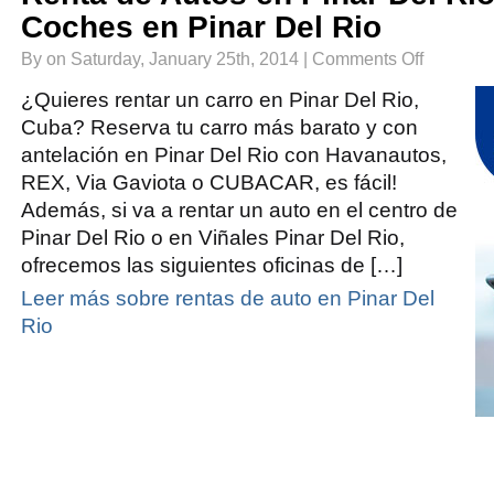
Coches en Pinar Del Rio
on
By on Saturday, January 25th, 2014 |
Comments Off
Renta
de
Autos
¿Quieres rentar un carro en Pinar Del Rio,
en
Pinar
Cuba? Reserva tu carro más barato y con
Del
Rio
antelación en Pinar Del Rio con Havanautos,
|
Alquiler
de
REX, Via Gaviota o CUBACAR, es fácil!
Coches
en
Además, si va a rentar un auto en el centro de
Pinar
Del
Pinar Del Rio o en Viñales Pinar Del Rio,
Rio
ofrecemos las siguientes oficinas de […]
Leer más sobre rentas de auto en Pinar Del
Rio