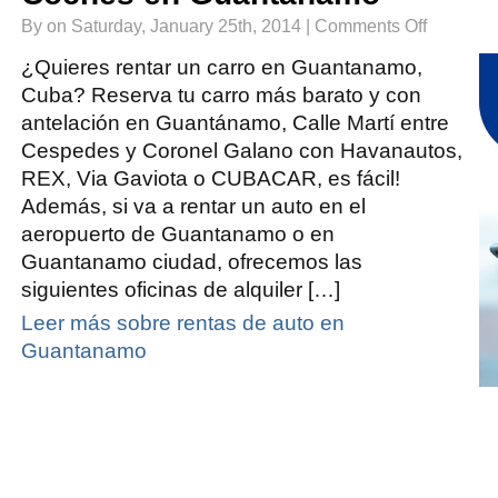
on
By on Saturday, January 25th, 2014 |
Comments Off
Renta
de
Autos
¿Quieres rentar un carro en Guantanamo,
en
Guantanamo
Cuba? Reserva tu carro más barato y con
|
Alquiler
antelación en Guantánamo, Calle Martí entre
de
Coches
en
Cespedes y Coronel Galano con Havanautos,
Guantanamo
REX, Via Gaviota o CUBACAR, es fácil!
Además, si va a rentar un auto en el
aeropuerto de Guantanamo o en
Guantanamo ciudad, ofrecemos las
siguientes oficinas de alquiler […]
Leer más sobre rentas de auto en
Guantanamo